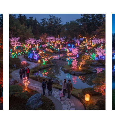
Belevenissen tijdens het Luminate lichtfestival
W
in Hasselt
B
27 november 2025
1
Overzicht Het Luminate Lichtfestival in Hasselt
O
is een betoverend evenement dat jaarlijks
o