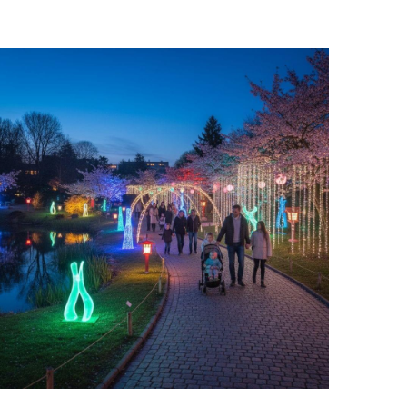
at maakt het luminate lichtfestival uniek in
elgië?
9 november 2025
verzicht Het Luminate Lichtfestival in België
nderscheidt zich als een uniek lichtfestival...