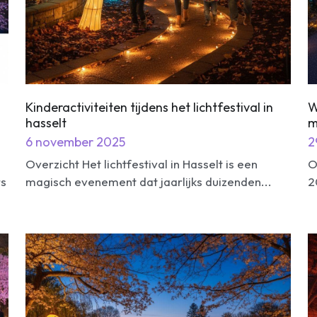
Kinderactiviteiten tijdens het lichtfestival in
W
hasselt
m
6 november 2025
2
Overzicht Het lichtfestival in Hasselt is een
O
rs
magisch evenement dat jaarlijks duizenden...
2