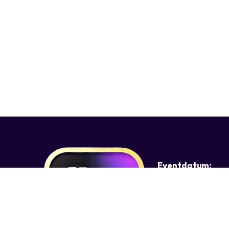
Eventdatum: 
7-23 november '2