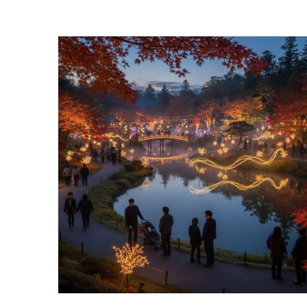
Licht en natuur combineren: Luminate
lichtfestival in de Japanse Tuin
4 december 2025
Overzicht Het Luminate Festival is een uniek
evenement waarin licht en natuur op een...